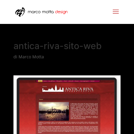
antica-riva-sito-web
di
Marco Motta