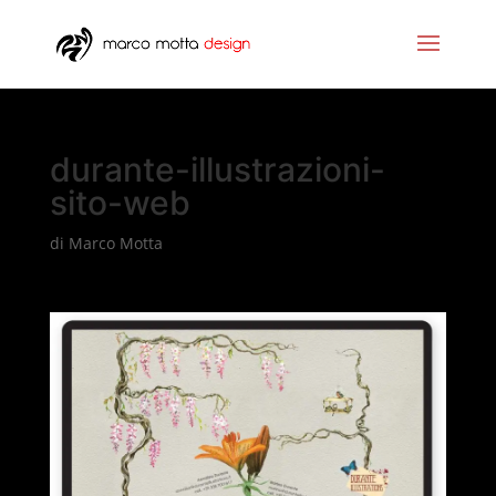
durante-illustrazioni-
sito-web
di
Marco Motta