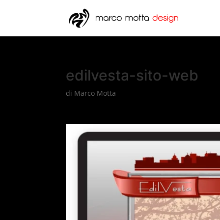
edilvesta-sito-web
di
Marco Motta