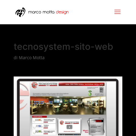
tecnosystem-sito-web
di
Marco Motta