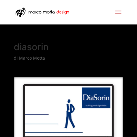
diasorin
di
Marco Motta