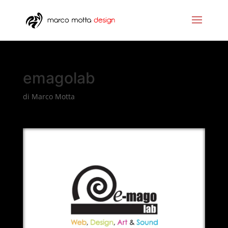
emagolab
di
Marco Motta