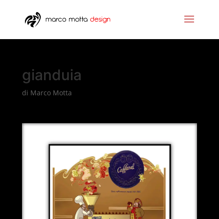
gianduia
di
Marco Motta