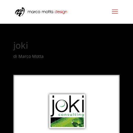
joki
di
Marco Motta