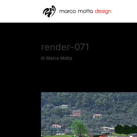
render-071
di
Marco Motta