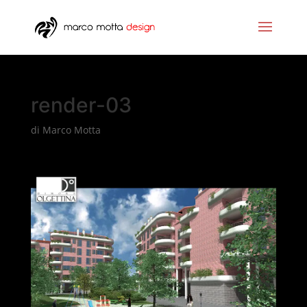
render-03
di
Marco Motta