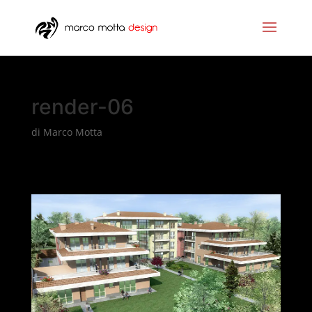
render-06
di
Marco Motta