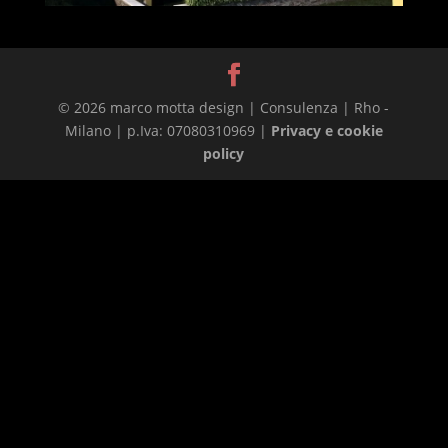
© 2026 marco motta design | Consulenza | Rho -
Milano | p.Iva: 07080310969 |
Privacy e cookie
policy