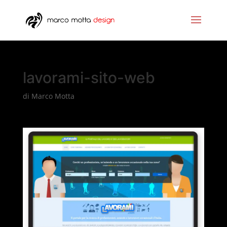
lavorami-sito-web
di
Marco Motta