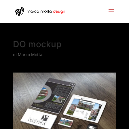
DO mockup
di
Marco Motta