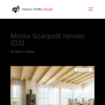
Motta Scarpelli render
(03)
di
Marco Motta