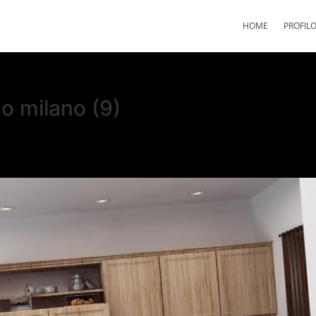
HOME
PROFIL
co milano (9)