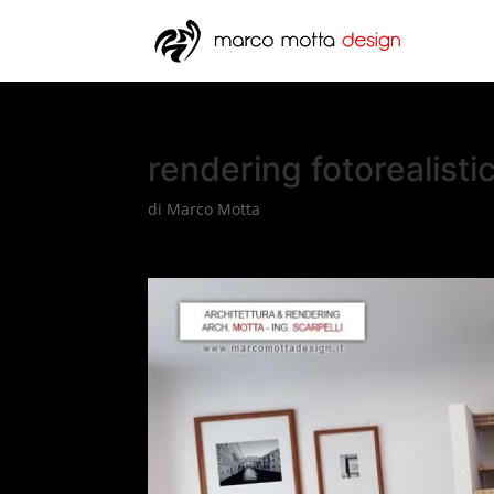
rendering fotorealisti
di
Marco Motta