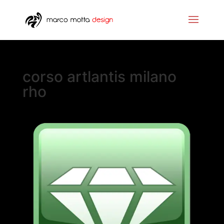
corso artlantis milano
rho