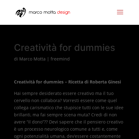
Creatività for dummies
di
Marco Motta
|
freemind
Creatività for dummies – Ricetta di Roberta Ginesi
Hai sempre desiderato essere creativo ma il tuo
cervello non collabora? Vorresti essere come quel
collega carismatico che stupisce tutti con le sue idee
brillanti, ma fai sempre scena muta? Credi di non
avere “il dono”?? Devi sapere che il pensiero creativo
è un processo neurologico comune a tutti e, come
ogni potenzialità umana, dev’essere costantemente