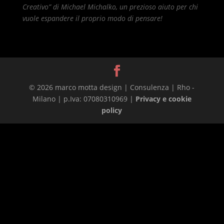
Creativo” di Michael Michalko, un prezioso aiuto per chi
vuole espandere il proprio modo di pensare!
© 2026 marco motta design | Consulenza | Rho -
Milano | p.Iva: 07080310969 |
Privacy e cookie
policy