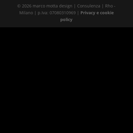
© 2026 marco motta design | Consulenza | Rho -
Milano | p.Iva: 07080310969 |
Privacy e cookie
policy