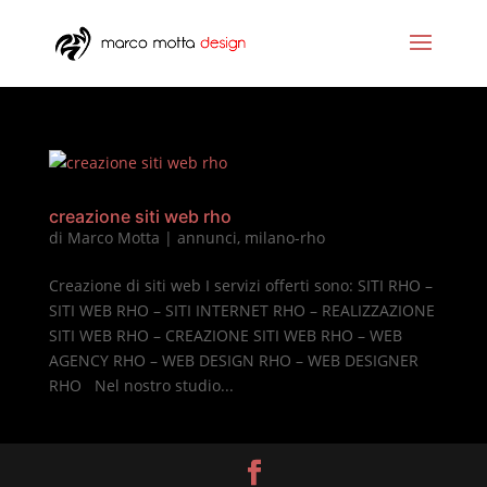
creazione siti web rho
di
Marco Motta
|
annunci
,
milano-rho
Creazione di siti web I servizi offerti sono: SITI RHO –
SITI WEB RHO – SITI INTERNET RHO – REALIZZAZIONE
SITI WEB RHO – CREAZIONE SITI WEB RHO – WEB
AGENCY RHO – WEB DESIGN RHO – WEB DESIGNER
RHO Nel nostro studio...