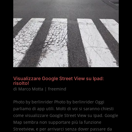
Visualizzare Google Street View su Ipad:
risolto!
di
Marco Motta
|
freemind
Photo by berlinrider Photo by berlinrider Oggi
parliamo di app utili. Molti di voi si saranno chiesti
come visualizzare Google Street View su Ipad. Google
Map sembra non supportare più la funzione
Streetview, e per arrivarci senza dover passare da