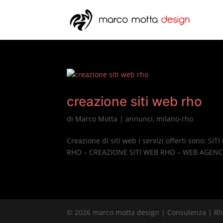
creazione siti web rho
di
Marco Motta
|
annunci
,
milano-rho
Creazione di siti web I servizi offerti sono: 
RHO – CREAZIONE SITI WEB RHO – WEB AGENC
© 2026 marco motta design | Consulenza | Rho