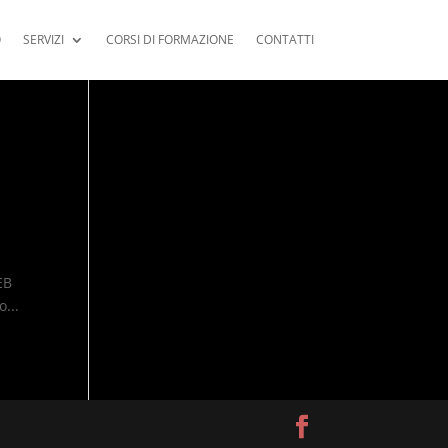
O
SERVIZI
CORSI DI FORMAZIONE
CONTATTI
EB
...