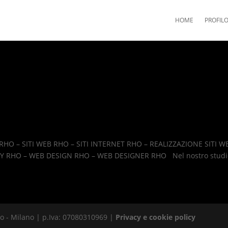
HOME
PROFIL
SITI RHO – SITI WEB RHO – SITI INTERNET RHO – REALIZZAZIONE SITI W
Y RHO – WEB DESIGN RHO – WEB DESIGNER RHO Nel nostro studio
 - Milano | p.Iva: 07080310969 |
Privacy e cookie policy