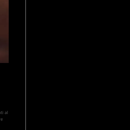
ti al
re