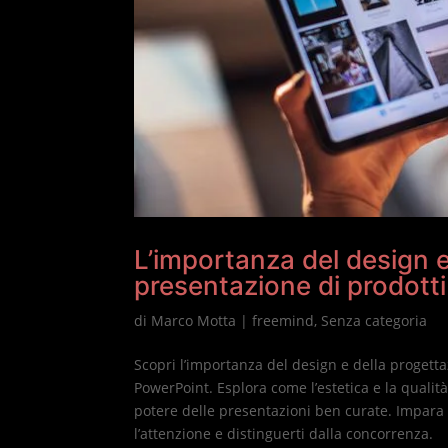
L’importanza del design e
presentazione di prodotti 
di
Marco Motta
|
freemind
,
Senza categoria
Scopri l’importanza del design e della progettaz
PowerPoint. Esplora come l’estetica e la qualità
potere delle presentazioni ben curate. Impara 
l’attenzione e distinguerti dalla concorrenza.