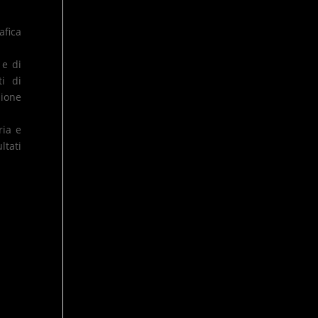
fica
 e di
ti di
ione
ria e
ltati