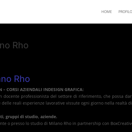
HOME
PROFIL
ano Rho
ano Rho
GN
– CORSI AZIENDALI
INDESIGN
GRAFICA:
un docente professionista del settore di riferimento, che possa da
e delle reali esperienze lavorative vissute ogni giorno nella realtà d
ati, gruppi di studio, aziende.
iente o presso lo studio di Milano Rho in partnership con BoxCreativ