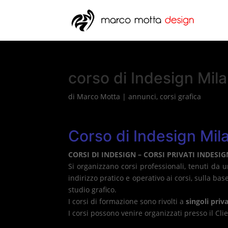
corso di Indesign Mil
di
Marco Motta
|
annunci
,
corsi grafica
Corso di Indesign Mil
CORSI DI INDESIGN – CORSI PRIVATI
INDESI
Si organizzano corsi professionali, tenuti da 
indirizzo pratico e operativo ai corsi, sulla bas
studio grafico.
I corsi di formazione sono rivolti a
singoli priv
I corsi possono venire organizzati presso il Cl