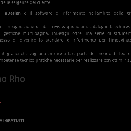
elle esigenze del cliente.
 InDesign
è il software di riferimento nell’ambito della gra
 l’impaginazione di libri, riviste, quotidiani, cataloghi, brochures
a gestione multi-pagina. InDesign offre una serie di strumen
esso di divenire lo standard di riferimento per l’impaginaz
ranti grafici che vogliono entrare a fare parte del mondo dell’edito
 competenze tecnico-pratiche necessarie per realizzare con ottimi risu
ano Rho
:
VI GRATUITI