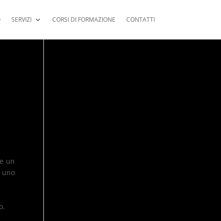
O
SERVIZI
CORSI DI FORMAZIONE
CONTATTI
re un
i uno
o.