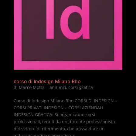
corso di Indesign Milano Rho
di
Marco Motta
|
annunci
,
corsi grafica
Corso di Indesign Milano Rho CORSI DI INDESIGN –
CORSI PRIVATI INDESIGN – CORSI AZIENDALI
INDESIGN GRAFICA: Si organizzano corsi
professionali, tenuti da un docente professionista
del settore di riferimento, che possa dare un
indirizzo pratico e operativo ai...