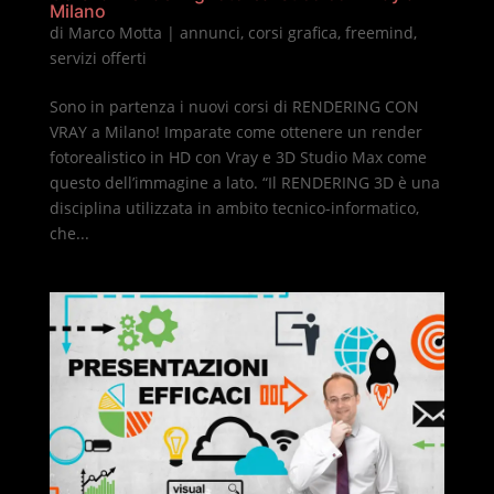
Milano
di
Marco Motta
|
annunci
,
corsi grafica
,
freemind
,
servizi offerti
Sono in partenza i nuovi corsi di RENDERING CON
VRAY a Milano! Imparate come ottenere un render
fotorealistico in HD con Vray e 3D Studio Max come
questo dell’immagine a lato. “Il RENDERING 3D è una
disciplina utilizzata in ambito tecnico-informatico,
che...