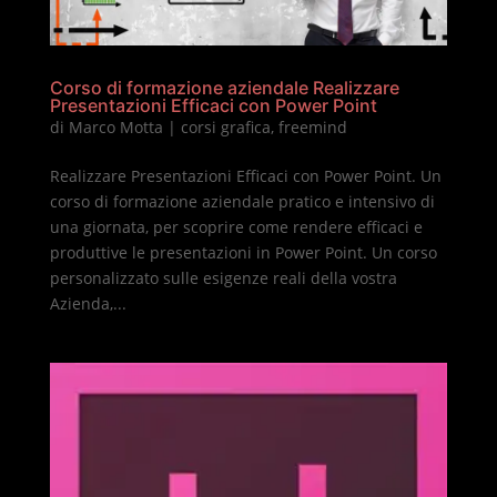
Corso di formazione aziendale Realizzare
Presentazioni Efficaci con Power Point
di
Marco Motta
|
corsi grafica
,
freemind
Realizzare Presentazioni Efficaci con Power Point. Un
corso di formazione aziendale pratico e intensivo di
una giornata, per scoprire come rendere efficaci e
produttive le presentazioni in Power Point. Un corso
personalizzato sulle esigenze reali della vostra
Azienda,...