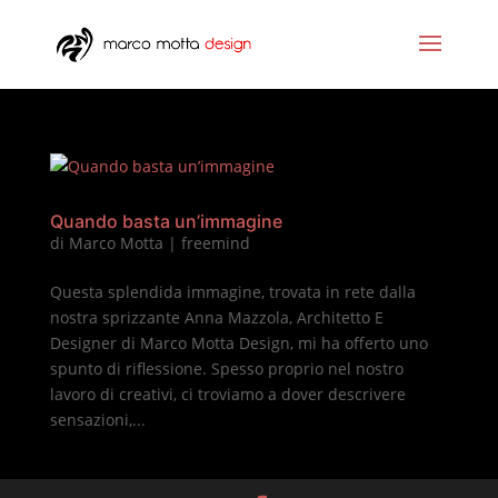
Quando basta un’immagine
di
Marco Motta
|
freemind
Questa splendida immagine, trovata in rete dalla
nostra sprizzante Anna Mazzola, Architetto E
Designer di Marco Motta Design, mi ha offerto uno
spunto di riflessione. Spesso proprio nel nostro
lavoro di creativi, ci troviamo a dover descrivere
sensazioni,...