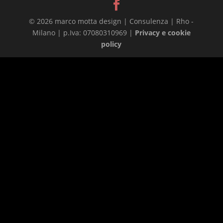
© 2026 marco motta design | Consulenza | Rho -
Milano | p.Iva: 07080310969 |
Privacy e cookie
policy