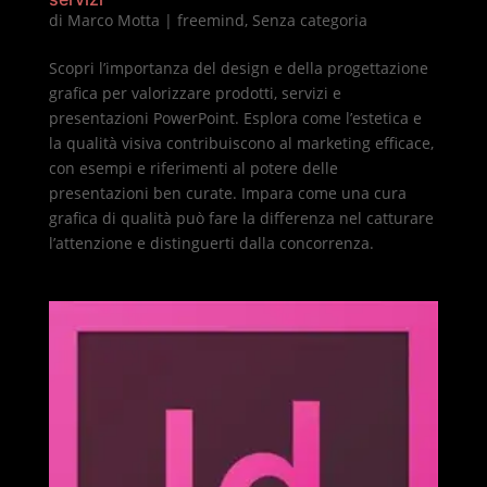
di
Marco Motta
|
freemind
,
Senza categoria
Scopri l’importanza del design e della progettazione
grafica per valorizzare prodotti, servizi e
presentazioni PowerPoint. Esplora come l’estetica e
la qualità visiva contribuiscono al marketing efficace,
con esempi e riferimenti al potere delle
presentazioni ben curate. Impara come una cura
grafica di qualità può fare la differenza nel catturare
l’attenzione e distinguerti dalla concorrenza.